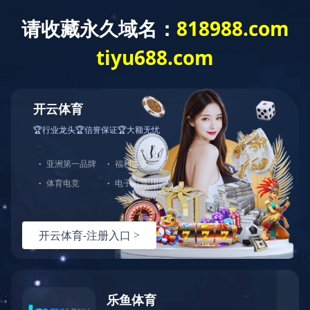
新闻资讯
行业动态
公司新闻
首页
木材综合破碎机安装注意事项
木材综合破碎机应注意以下几点： 一、木材综合破碎机安装时应
注意主机体与水平的垂直。
2023-03-21